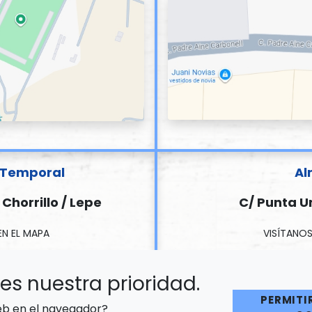
o Temporal
Al
 Chorrillo / Lepe
C/ Punta U
EN EL MAPA
VISÍTANOS
es nuestra prioridad.
PERMITI
web en el navegador?