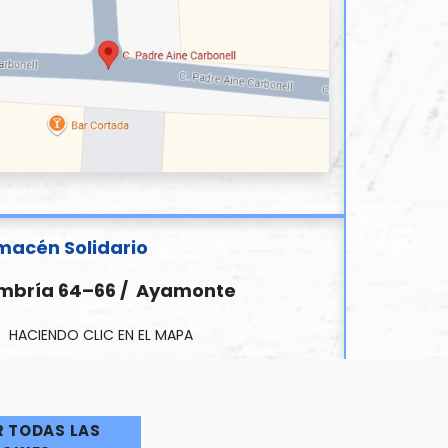
macén Solidario
mbría 64–66 / Ayamonte
 HACIENDO CLIC EN EL MAPA
R TODAS LAS