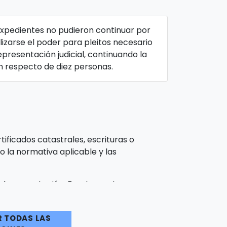
xpedientes no pudieron continuar por
izarse el poder para pleitos necesario
epresentación judicial, continuando la
n respecto de diez personas.
tificados catastrales, escrituras o
o la normativa aplicable y las
ha documentación. Frente a estas
nsor del Pueblo Andaluz, que ha confirmado
R TODAS LAS