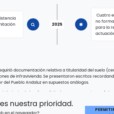
Cuatro e
istencia
no formal
mitación
2025
para la r
o
actuació
quirió documentación relativa a titularidad del suelo (cer
iones de infravivienda. Se presentaron escritos recordand
r del Pueblo Andaluz en supuestos análogos.
sistimiento de las diez solicitudes por no aportarse dic
de reposición y se ha solicitado la intervención del Defe
es nuestra prioridad.
PERMITI
web en el navegador?