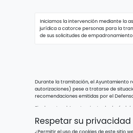
Iniciamos la intervención mediante la as
jurídica a catorce personas para la tra
de sus solicitudes de empadronamient
Durante la tramitación, el Ayuntamiento re
autorizaciones) pese a tratarse de situac
recomendaciones emitidas por el Defenso
Finalmente, el Ayuntamiento declaró el de
resoluciones se han interpuesto recursos 
Respetar su privacidad 
la apertura de investigación.
¿Permitir el uso de cookies de este sitio 